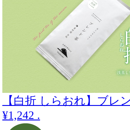
【白折 しらおれ】ブレン
¥1,242
.