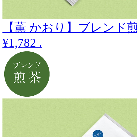
【薫 かおり】ブレンド煎
¥1,782
.