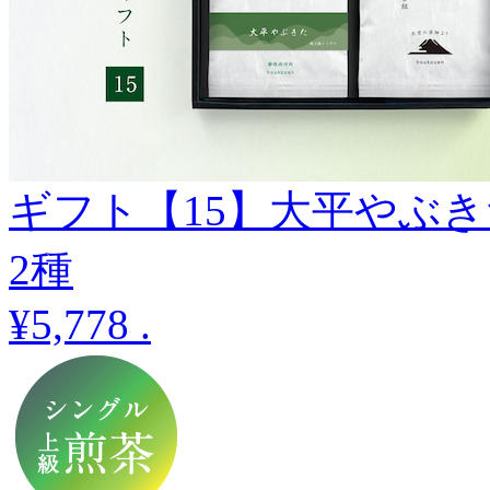
ギフト【15】大平やぶ
2種
¥5,778
.