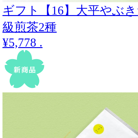
ギフト【16】大平やぶ
級煎茶2種
¥5,778
.