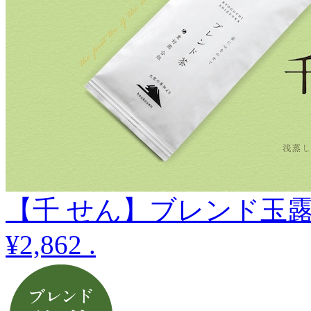
【千 せん】ブレンド玉露8
¥2,862
.