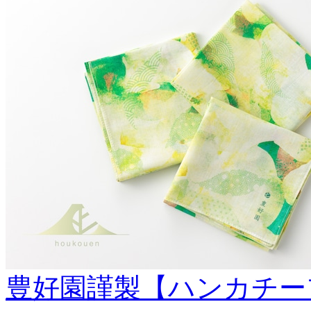
豊好園謹製【ハンカチー