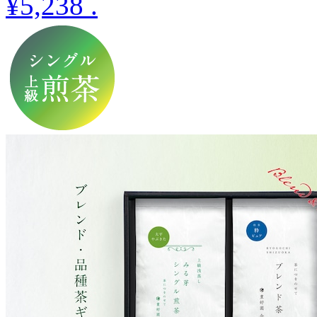
¥5,238
.