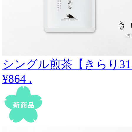
シングル煎茶【きらり31】
¥864
.