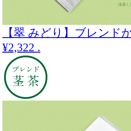
【翠 みどり】ブレンドか
¥2,322
.