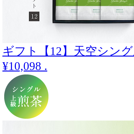
ギフト【12】天空シング
¥10,098
.