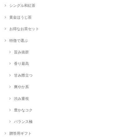
シングル煎茶【さえみどり】80g
シングル和紅茶
2024/11/11
黄金ほうじ茶
お得なお茶セット
シングル煎茶【ミニセット】5袋×20g
2024/11/11
特徴で選ぶ
旨み抜群
シングル和紅茶【香駿】40g
2024/11/11
香り最高
甘み際立つ
【大平やぶきた】シングル最上級煎茶80g
爽やか系
2024/10/11
渋み重視
あまりにも美味しすぎて飲むと幸せな気分になれます。 美味しいお茶を
ありがとうございます！
豊かなコク
バランス極
シングル和紅茶【香駿】40g
贈答用ギフト
2024/10/01