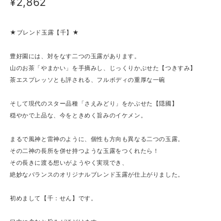
¥2,862
★ブレンド玉露【千】★
豊好園には、対をなす二つの玉露があります。
山のお茶「やまかい」を手摘みし、じっくりかぶせた【つきすみ】
茶エスプレッソとも評される、フルボディの重厚な一碗
そして現代のスター品種「さえみどり」をかぶせた【隠國】
穏やかで上品な、今をときめく旨みのイケメン。
まるで風神と雷神のように、個性も方向も異なる二つの玉露。
その二神の長所を併せ持つような玉露をつくれたら！
その長きに渡る想いがようやく実現でき、
絶妙なバランスのオリジナルブレンド玉露が仕上がりました。
初めまして【千：せん】です。