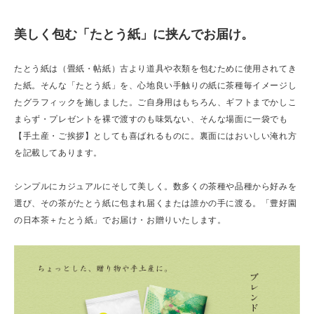
美しく包む「たとう紙」に挟んでお届け。
たとう紙は（畳紙・帖紙）古より道具や衣類を包むために使用されてき
た紙。そんな「たとう紙」を、心地良い手触りの紙に茶種毎イメージし
たグラフィックを施しました。ご自身用はもちろん、ギフトまでかしこ
まらず・プレゼントを裸で渡すのも味気ない、そんな場面に一袋でも
【手土産・ご挨拶】としても喜ばれるものに。裏面にはおいしい淹れ方
を記載してあります。
シンプルにカジュアルにそして美しく。数多くの茶種や品種から好みを
選び、その茶がたとう紙に包まれ届くまたは誰かの手に渡る。「豊好園
の日本茶＋たとう紙」でお届け・お贈りいたします。