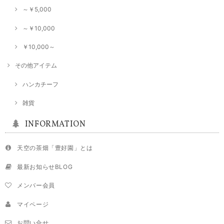
～￥5,000
和紅茶でもこちらは風味が特別いいと感じました。
～￥10,000
￥10,000～
シングル煎茶【ミニセット】5袋×20g
2024/09/14
その他アイテム
ハンカチーフ
★2023新茶★シングル煎茶【おくみどり】80g
2024/09/14
雑貨
INFORMATION
天空の茶畑「豊好園」とは
最新お知らせBLOG
メンバー会員
マイページ
お問い合せ