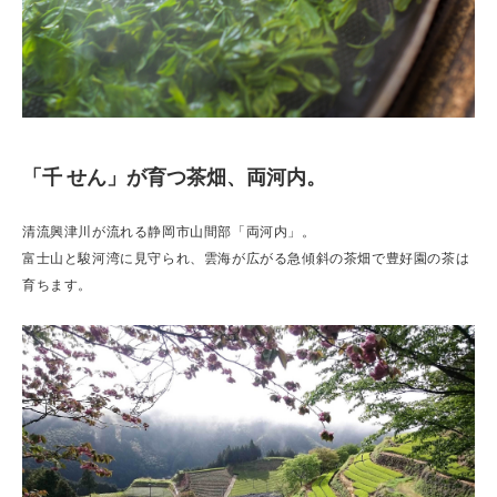
「千 せん」が育つ茶畑、両河内。
清流興津川が流れる静岡市山間部「両河内」。
富士山と駿河湾に見守られ、雲海が広がる急傾斜の茶畑で豊好園の茶は
育ちます。