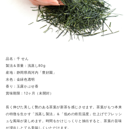
品名：千 せん
製法＆茶量：浅蒸し80g
産地：静岡県両河内「豊好園」
水色：金緑色透明
香り：玉露かぶせ香
賞味期限：12ヶ月（未開封）
長く伸びた美しく艶のある茶葉が新茶を感じさせます。茶葉がもつ本来
の特徴を生かす「浅蒸し製法」＆「低めの焙煎温度」仕上げでフレッシ
ュな風味が楽しめます。時間をかけじっくりと抽出すると、茶葉の旨味
が浸出しとても美味しくいただけます。