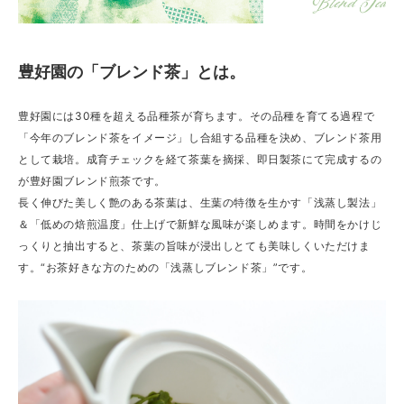
豊好園の「ブレンド茶」とは。
豊好園には30種を超える品種茶が育ちます。その品種を育てる過程で
「今年のブレンド茶をイメージ」し合組する品種を決め、ブレンド茶用
として栽培。成育チェックを経て茶葉を摘採、即日製茶にて完成するの
が豊好園ブレンド煎茶です。
長く伸びた美しく艶のある茶葉は、生葉の特徴を生かす「浅蒸し製法」
＆「低めの焙煎温度」仕上げで新鮮な風味が楽しめます。時間をかけじ
っくりと抽出すると、茶葉の旨味が浸出しとても美味しくいただけま
す。“お茶好きな方のための「浅蒸しブレンド茶」”です。