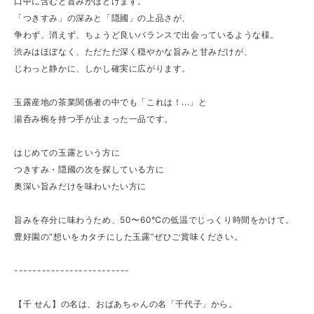
口中に含むと旨みがほどけます。
「つきすみ」の深みと「隠國」の上品さが、
争わず、消えず、ちょうど良いバランスで出会っているような様。
渋みはほぼなく、ただただ深く穏やかな旨みと甘みだけが、
じわっと静かに、しかし確実に広がります。
玉露産地の茶業関係者の中でも「これは！...」と
湯呑み椀を持つ手が止まった一品です。
はじめての玉露という方に
つきすみ・隠國の次を探している方に
奥深い旨みだけを味わいたい方に
旨みを存分に味わうため、50〜60℃の低温でじっくり時間をかけて。
豊好園の“想いをカタチにした玉露”ぜひご賞味ください。
-------------------------
【千 せん】の名は、おばあちゃんの名「千代子」から。