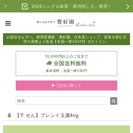
2026シングル抹茶「両河内しろ」発売！
お茶好きな方へ。静岡茶農家「豊好園」日本茶ショップ、雲海を望む天
空の茶畑より直送【全国一律330円】ポストイン。
10,000円以上のご注文で
全国送料無料
基本送料：全国一律330円
▶ご注文に際して
【千 せん】ブレンド玉露80g