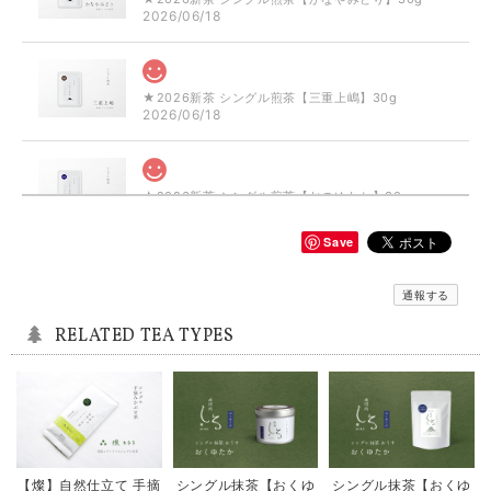
2026/06/18
★2026新茶 シングル煎茶【三重上嶋】30g
2026/06/18
★2026新茶 シングル煎茶【おのゆたか】30g
2026/06/18
Save
シングル和紅茶【ミニセット】5袋×10g
通報する
2025/08/09
RELATED TEA TYPES
シングル煎茶【静7132】80g
2025/05/27
【燦】自然仕立て 手摘
シングル抹茶【おくゆ
シングル抹茶【おくゆ