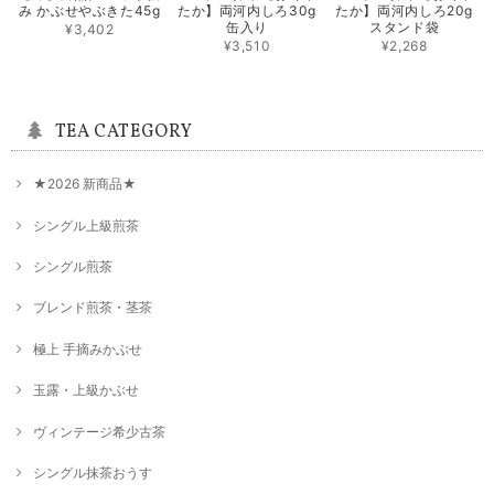
シングル煎茶【香駿】80g
み かぶせやぶきた45g
たか】両河内しろ30g
たか】両河内しろ20g
2025/05/27
缶入り
スタンド袋
¥3,402
¥3,510
¥2,268
シングル煎茶【ゆめすみか】80g
2025/05/27
TEA CATEGORY
★2026 新商品★
★新茶はしり★限定100本【露地手摘み やぶきた】80g
2025/04/30
シングル上級煎茶
シングル煎茶
シングル煎茶【つゆひかり】80g
ブレンド煎茶・茎茶
2025/02/17
極上 手摘みかぶせ
玉露・上級かぶせ
シングル煎茶【つゆひかり】80g
2024/11/11
ヴィンテージ希少古茶
シングル抹茶おうす