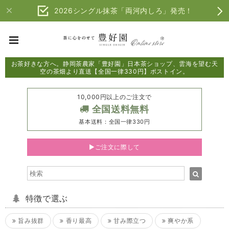
2026シングル抹茶「両河内しろ」発売！
お茶好きな方へ。静岡茶農家「豊好園」日本茶ショップ、雲海を望む天
空の茶畑より直送【全国一律330円】ポストイン。
10,000円以上のご注文で
全国送料無料
基本送料：全国一律330円
▶ご注文に際して
特徴で選ぶ
旨み抜群
香り最高
甘み際立つ
爽やか系