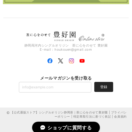
静岡両河内シングルオリジン 茶に心をのせて 豊好園
E-mail：
houkouen@gmail.com
メールマガジンを受け取る
登録
【公式通販ストア】シングルオリジン静岡茶｜茶に心をのせて豊好園 |
プライバシ
ーポリシー
|
特定商取引法に基づく表記
|
会員規約
ショップに質問する