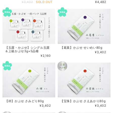
¥3,402
SOLD OUT
¥4,482
【玉露・かぶせ】シングル玉露
【葛葉】かぶせ せいめい80g
＆上級かぶせ3g×5品種
¥3,402
¥2,160
【祥】かぶせ さみどり80g
【宝珠】かぶせ さえあかり80g
¥3,402
¥3,402