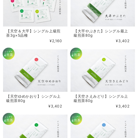
【天空＆大平】シングル上級煎
【大平やぶきた】シングル最上
茶3g×5品種
級煎茶80g
¥2,160
¥3,402
【天空ゆめかおり】シングル上
【天空さえみどり】シングル上
級煎茶80g
級煎茶80g
¥3,402
¥3,402