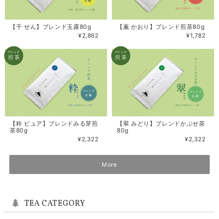
【千 せん】ブレンド玉露80g
【薫 かおり】ブレンド煎茶80g
¥2,862
¥1,782
【粋 ピュア】ブレンドみる芽煎
【翠 みどり】ブレンドかぶせ茶
茶80g
80g
¥2,322
¥2,322
More
TEA CATEGORY