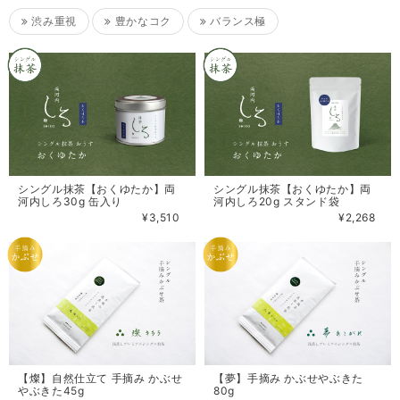
渋み重視
豊かなコク
バランス極
シングル抹茶【おくゆたか】両
シングル抹茶【おくゆたか】両
河内しろ30g 缶入り
河内しろ20g スタンド袋
¥3,510
¥2,268
【燦】自然仕立て 手摘み かぶせ
【夢】手摘み かぶせやぶきた
やぶきた45g
80g