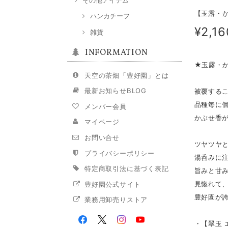
【玉露・か
ハンカチーフ
¥2,16
雑貨
INFORMATION
★玉露・か
天空の茶畑「豊好園」とは
最新お知らせBLOG
被覆する
品種毎に
メンバー会員
かぶせ香
マイページ
お問い合せ
ツヤツヤ
プライバシーポリシー
湯呑みに
特定商取引法に基づく表記
旨みと甘
見惚れて
豊好園公式サイト
豊好園が
業務用卸売りストア
・【翠玉 