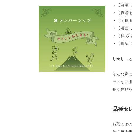
・【白雫 
・【春鶯 
・【宝珠 
・【隠國 
・【祥 さ
・【葛葉 
しかし..
そんな声
ットをご
長く伸び
品種セ
お茶はそ
その茶本