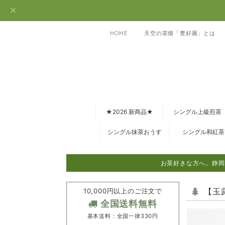
HOME
天空の茶畑「豊好園」とは
★2026 新商品★
シングル上級煎茶
シングル抹茶おうす
シングル和紅茶
お茶好きな方へ。静岡
10,000円以上のご注文で
【玉
全国送料無料
基本送料：全国一律330円