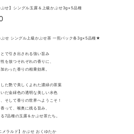
ぶせ】シングル玉露＆上級かぶせ3g×5品種
0
ぶせ シングル上級かぶせ茶 一煎パック各3g×5品種★
ことで引き出される強い旨み
個性を放つそれぞれの香りに、
が加わった香りの相乗効果。
とした艶で美しくよれた濃緑の茶葉
注いだ金緑色の透明な美しい水色
み、そして香りの世界へようこそ！
、香って、喉奥に残る旨み、
誇る7品種の玉露＆かぶせ茶たち。
エメラルド】かぶせ おくゆたか