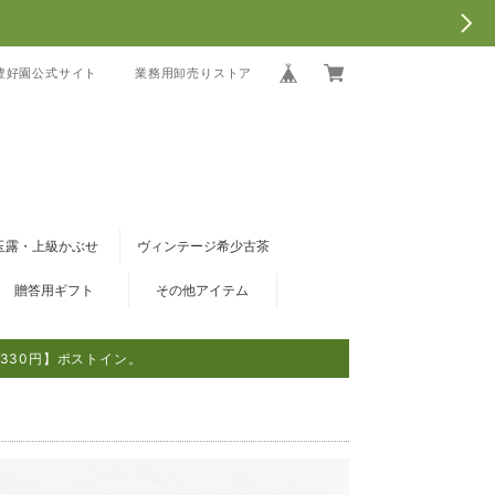
豊好園公式サイト
業務用卸売りストア
玉露・上級かぶせ
ヴィンテージ希少古茶
贈答用ギフト
その他アイテム
330円】ポストイン。