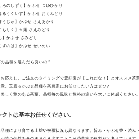
しろのしずく】かぶせ つゆひかり
はるうぐいす】かぶせ おくみどり
ほうじゅ】かぶせ さえあかり
こもりく】玉露 さえみどり
ち】かぶせ さみどり
くずのは】かぶせ せいめい
.どの品種を選んだら良いの？
にお応えし、ご注文のタイミングで豊好園が【これだな！】とオススメ茶葉
用意。玉露＆かぶせ品種を茶農家にお任せしたい方はぜひ♪
た美しく艶のある茶葉、品種毎の風味と性格の違いを大いに体感ください
レクトは基本お任せください。
の品種により育てる土壌や被覆状況も異なります。旨み・かぶせ香・渋み
来が持つ個性をそのまま引き出すコトこそ茶農家の役割だと考えています