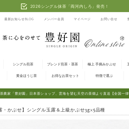
2026シングル抹茶「両河内しろ」発売！
最新お知らせBLOG
メンバー会員
マイページ
お問い合せ
シングル煎茶
ブレンド煎茶・茎茶
極上 手摘みかぶせ
黄金ほうじ茶
お得なお茶セット
特徴で選ぶ
茶農家「豊好園」日本茶ショップ、雲海を望む天空の茶畑より直送【全国一律
露・かぶせ】シングル玉露＆上級かぶせ3g×5品種