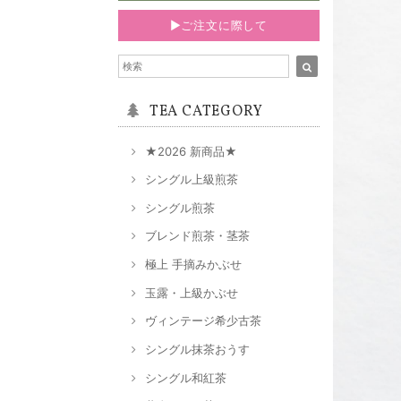
▶ご注文に際して
TEA CATEGORY
★2026 新商品★
シングル上級煎茶
シングル煎茶
ブレンド煎茶・茎茶
極上 手摘みかぶせ
玉露・上級かぶせ
ヴィンテージ希少古茶
シングル抹茶おうす
シングル和紅茶