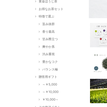
黄金ほうじ茶
お得なお茶セット
特徴で選ぶ
旨み抜群
香り最高
甘み際立つ
爽やか系
渋み重視
豊かなコク
バランス極
贈答用ギフト
～￥5,000
～￥10,000
￥10,000～
その他アイテム