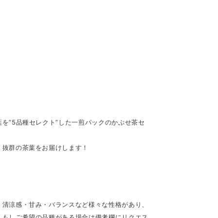
を”5品種セレクト”した一煎パックのかぶせ茶セ
。抜群の茶葉をお届けします！
・清涼感・甘み・バランスなど様々な性格があり、
。もしご希望の品種がある場合は備考欄にリクエス