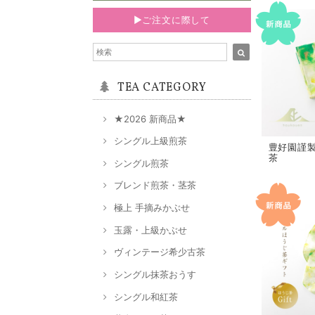
▶ご注文に際して
TEA CATEGORY
★2026 新商品★
シングル上級煎茶
豊好園謹
茶
シングル煎茶
ブレンド煎茶・茎茶
極上 手摘みかぶせ
玉露・上級かぶせ
ヴィンテージ希少古茶
シングル抹茶おうす
シングル和紅茶