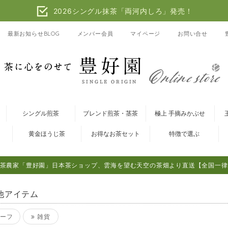
2026シングル抹茶「両河内しろ」発売！
最新お知らせBLOG
メンバー会員
マイページ
お問い合せ
シングル煎茶
ブレンド煎茶・茎茶
極上 手摘みかぶせ
黄金ほうじ茶
お得なお茶セット
特徴で選ぶ
茶農家「豊好園」日本茶ショップ、雲海を望む天空の茶畑より直送【全国一律
他アイテム
ーフ
雑貨