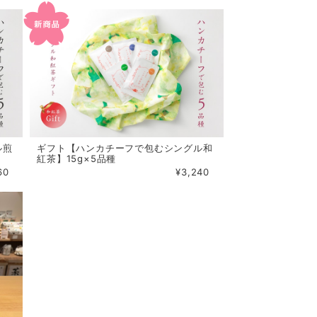
ル煎
ギフト【ハンカチーフで包むシングル和
紅茶】15g×5品種
60
¥3,240