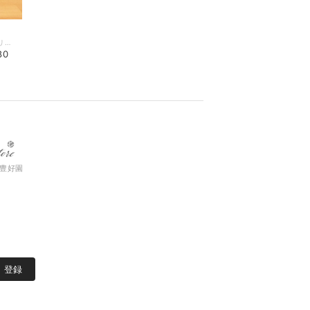
豊好園の写真にチラチラ写るガラスの茶器「ハリオのラルゴ35」 大人数にお茶を淹れる時に大活躍ですよね。 でもそのまま使うと抽出部分の置き場に困った事ないです？ 大きいラルゴには台があるのにラルゴ35には無いんですよね。 豊好園はサイズ的にラルゴ35をかなり使うのですが、何せ台が無いのが不便で不便で… と言うことでジロー自作してました。 ラルゴ35の台、だいぶ作るの上手になったので販売します！ ジローは家具職人じゃないので完璧を求める方は買わないでね。 実物見たければ茶店に来てちょうだいな⭐︎
80
豊好園
登録