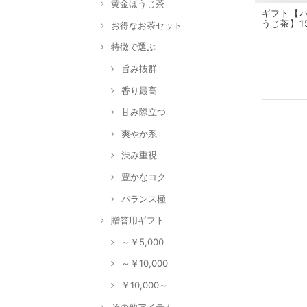
黄金ほうじ茶
ギフト【
うじ茶】1
お得なお茶セット
特徴で選ぶ
旨み抜群
香り最高
甘み際立つ
爽やか系
渋み重視
豊かなコク
バランス極
贈答用ギフト
～￥5,000
～￥10,000
￥10,000～
その他アイテム