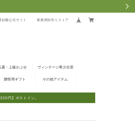
豊好園公式サイト
業務用卸売りストア
玉露・上級かぶせ
ヴィンテージ希少古茶
贈答用ギフト
その他アイテム
330円】ポストイン。