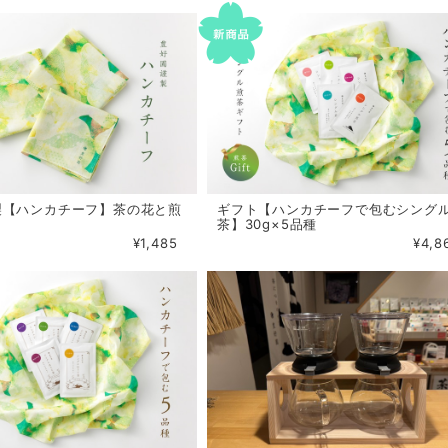
製【ハンカチーフ】茶の花と煎
ギフト【ハンカチーフで包むシング
茶】30g×5品種
¥1,485
¥4,8