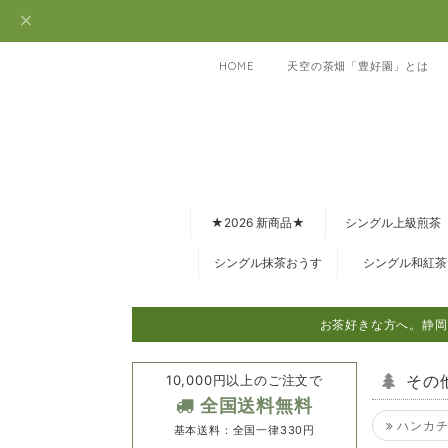
HOME
天空の茶畑「豊好園」とは
★2026 新商品★
シングル上級煎茶
シングル抹茶おうす
シングル和紅茶
お茶好きな方へ。静岡
10,000円以上のご注文で
その
全国送料無料
ハンカチ
基本送料：全国一律330円