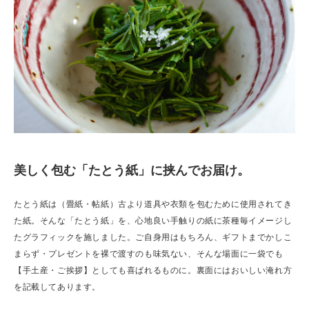
美しく包む「たとう紙」に挟んでお届け。
たとう紙は（畳紙・帖紙）古より道具や衣類を包むために使用されてき
た紙。そんな「たとう紙」を、心地良い手触りの紙に茶種毎イメージし
たグラフィックを施しました。ご自身用はもちろん、ギフトまでかしこ
まらず・プレゼントを裸で渡すのも味気ない、そんな場面に一袋でも
【手土産・ご挨拶】としても喜ばれるものに。裏面にはおいしい淹れ方
を記載してあります。