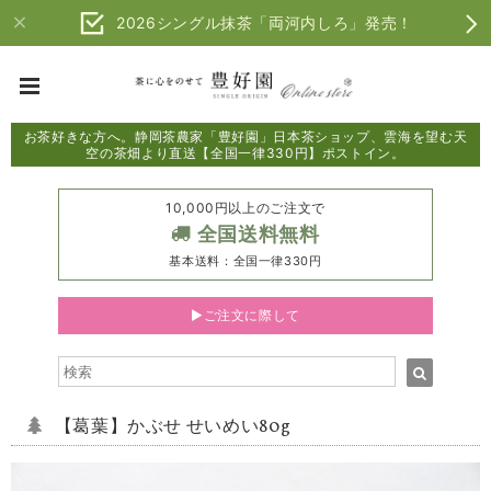
2026シングル抹茶「両河内しろ」発売！
お茶好きな方へ。静岡茶農家「豊好園」日本茶ショップ、雲海を望む天
空の茶畑より直送【全国一律330円】ポストイン。
10,000円以上のご注文で
全国送料無料
基本送料：全国一律330円
▶ご注文に際して
【葛葉】かぶせ せいめい80g