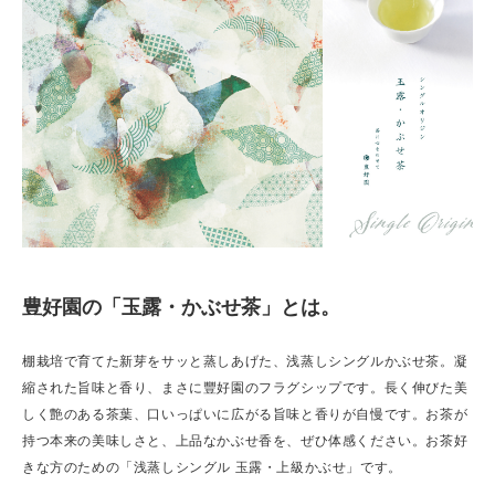
豊好園の「玉露・かぶせ茶」とは。
棚栽培で育てた新芽をサッと蒸しあげた、浅蒸しシングルかぶせ茶。凝
縮された旨味と香り、まさに豐好園のフラグシップです。長く伸びた美
しく艶のある茶葉、口いっぱいに広がる旨味と香りが自慢です。お茶が
持つ本来の美味しさと、上品なかぶせ香を、ぜひ体感ください。お茶好
きな方のための「浅蒸しシングル 玉露・上級かぶせ」です。