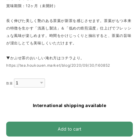
賞味期限：12ヶ月（未開封）
長く伸びた美しく艶のある茶葉が新茶を感じさせます。茶葉がもつ本来
の特徴を生かす「浅蒸し製法」＆「低めの焙煎温度」仕上げでフレッシ
ュな風味が楽しめます。時間をかけじっくりと抽出すると、茶葉の旨味
が浸出しとても美味しくいただけます。
▼かぶせ茶のおいしい淹れ方はコチラより。
https://tea.houkouen.market/blog/2020/09/30/160852
数量
International shipping available
Add to cart