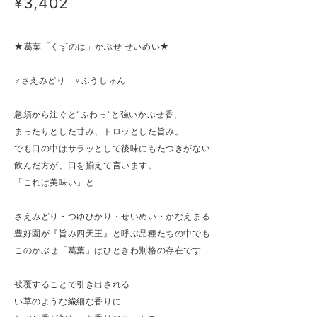
¥3,402
★葛葉「くずのは」かぶせ せいめい★
♂さえみどり ♀ふうしゅん
急須から注ぐと“ふわっ”と強いかぶせ香、
まったりとした甘み、トロッとした旨み。
でも口の中はサラッとして後味にもたつきがない
飲んだ方が、口を揃えて言います。
「これは美味い」と
さえみどり・つゆひかり・せいめい・かなえまる
豊好園が『旨み四天王』と呼ぶ品種たちの中でも
このかぶせ「葛葉」はひときわ別格の存在です
被覆することで引き出される
い草のような繊細な香りに