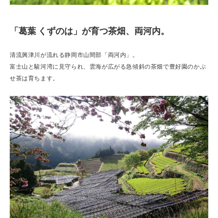
「葛葉 くずのは」が育つ茶畑、両河内。
清流興津川が流れる静岡市山間部「両河内」。
富士山と駿河湾に見守られ、雲海が広がる急傾斜の茶畑で豊好園のかぶ
せ茶は育ちます。