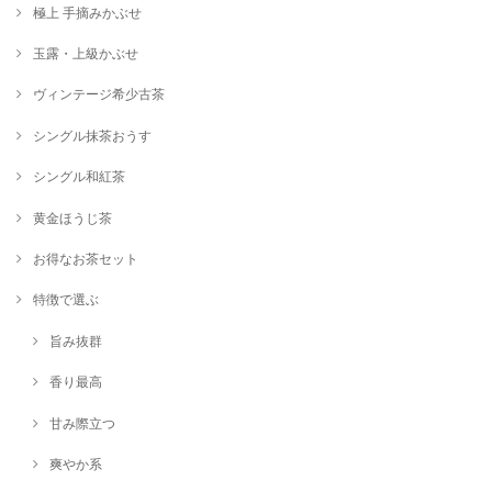
極上 手摘みかぶせ
玉露・上級かぶせ
シングル煎茶【つゆひかり】80g
2024/11/11
ヴィンテージ希少古茶
シングル抹茶おうす
シングル煎茶【さえみどり】80g
シングル和紅茶
2024/11/11
黄金ほうじ茶
お得なお茶セット
シングル煎茶【ミニセット】5袋×20g
2024/11/11
特徴で選ぶ
旨み抜群
シングル和紅茶【香駿】40g
2024/11/11
香り最高
甘み際立つ
【大平やぶきた】シングル最上級煎茶80g
爽やか系
2024/10/11