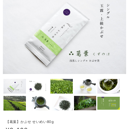
【葛葉】かぶせ せいめい80g