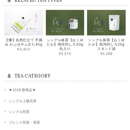
RELATED TEA TYPES
シングル煎茶【静7132】80g
2025/05/27
【燦】自然仕立て 手摘
シングル抹茶【おくゆ
シングル抹茶【おくゆ
シングル煎茶【香駿】80g
み かぶせやぶきた45g
たか】両河内しろ30g
たか】両河内しろ20g
2025/05/27
缶入り
スタンド袋
¥3,402
¥3,510
¥2,268
シングル煎茶【ゆめすみか】80g
2025/05/27
TEA CATEGORY
★2026 新商品★
★新茶はしり★限定100本【露地手摘み やぶきた】80g
2025/04/30
シングル上級煎茶
シングル煎茶
シングル煎茶【つゆひかり】80g
ブレンド煎茶・茎茶
2025/02/17