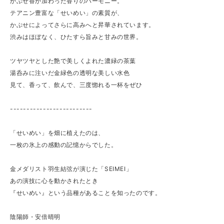
かぶせ香が加わった香りのハーモニー。
テアニン豊富な「せいめい」の素質が、
かぶせによってさらに高みへと昇華されています。
渋みはほぼなく、ひたすら旨みと甘みの世界。
ツヤツヤとした艶で美しくよれた濃緑の茶葉
湯呑みに注いだ金緑色の透明な美しい水色
見て、香って、飲んで、三度惚れる一杯をぜひ
-------------------------
「せいめい」を畑に植えたのは、
一枚の氷上の感動の記憶からでした。
金メダリスト羽生結弦が演じた「SEIMEI」
あの演技に心を動かされたとき
『せいめい』という品種があることを知ったのです。
陰陽師・安倍晴明