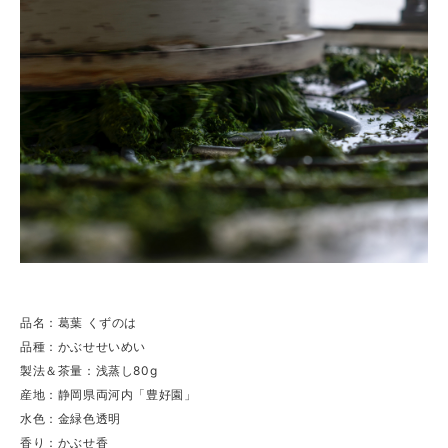
品名：葛葉 くずのは
品種：かぶせせいめい
製法＆茶量：浅蒸し80g
産地：静岡県両河内「豊好園」
水色：金緑色透明
香り：かぶせ香