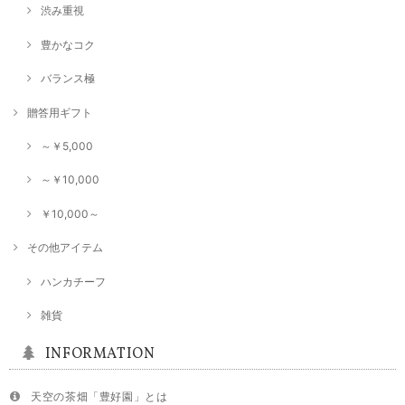
渋み重視
あまりにも美味しすぎて飲むと幸せな気分になれます。 美味しいお茶を
ありがとうございます！
豊かなコク
バランス極
シングル和紅茶【香駿】40g
贈答用ギフト
2024/10/01
～￥5,000
和紅茶でもこちらは風味が特別いいと感じました。
～￥10,000
￥10,000～
シングル煎茶【ミニセット】5袋×20g
2024/09/14
その他アイテム
ハンカチーフ
★2023新茶★シングル煎茶【おくみどり】80g
2024/09/14
雑貨
INFORMATION
天空の茶畑「豊好園」とは