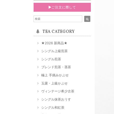
▶ご注文に際して
TEA CATEGORY
★2026 新商品★
シングル上級煎茶
シングル煎茶
ブレンド煎茶・茎茶
極上 手摘みかぶせ
玉露・上級かぶせ
ヴィンテージ希少古茶
シングル抹茶おうす
シングル和紅茶