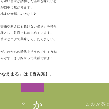
がら深い旨味が調和した温和な味わいと
りが口中に広がります。
心地よい余韻この上なし♪
病害虫や寒さにも負けない強さ」を持ち
品種として注目されはじめています。
な旨味とコクで美味しく、たくましい。
茶がこれからの時代を担うのでしょうね
旨みがすっきり際立って抜群ですよ！
かなえまる」は【旨み系】。