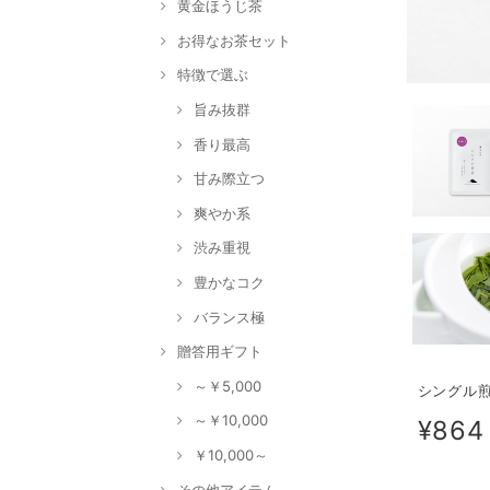
黄金ほうじ茶
お得なお茶セット
特徴で選ぶ
旨み抜群
香り最高
甘み際立つ
爽やか系
渋み重視
豊かなコク
バランス極
贈答用ギフト
～￥5,000
シングル煎
～￥10,000
¥864
￥10,000～
その他アイテム