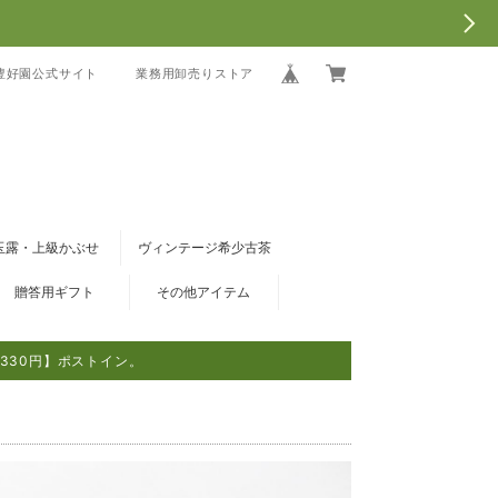
豊好園公式サイト
業務用卸売りストア
玉露・上級かぶせ
ヴィンテージ希少古茶
贈答用ギフト
その他アイテム
330円】ポストイン。