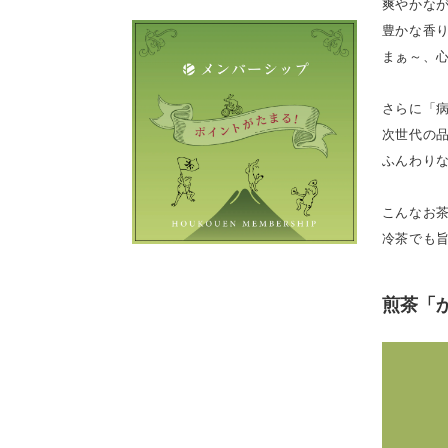
爽やかな
豊かな香
まぁ～、
さらに「
次世代の
ふんわり
こんなお
冷茶でも
煎茶「