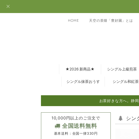
HOME
天空の茶畑「豊好園」とは
★2026 新商品★
シングル上級煎茶
シングル抹茶おうす
シングル和紅茶
お茶好きな方へ。静岡
10,000円以上のご注文で
シン
全国送料無料
基本送料：全国一律330円