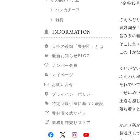
♂金谷13号
ハンカチーフ
さえみど
雑貨
豊好園が
INFORMATION
旨み系の
そこに堂
天空の茶畑「豊好園」とは
この【か
最新お知らせBLOG
メンバー会員
くせがな
マイページ
ふんわり
それでい
お問い合せ
「せいめ
プライバシーポリシー
王道を感
特定商取引法に基づく表記
落ち着き
豊好園公式サイト
業務用卸売りストア
かぶせ茶
超浅蒸し