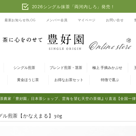
2026シングル抹茶「両河内しろ」発売！
最新お知らせBLOG
メンバー会員
マイページ
お問い合せ
シングル煎茶
ブレンド煎茶・茎茶
極上 手摘みかぶせ
黄金ほうじ茶
お得なお茶セット
特徴で選ぶ
茶農家「豊好園」日本茶ショップ、雲海を望む天空の茶畑より直送【全国一律
グル煎茶【かなえまる】30g