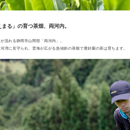
えまる」の育つ茶畑、両河内。
川が流れる静岡市山間部「両河内」。
駿河湾に見守られ、雲海が広がる急傾斜の茶畑で豊好園の茶は育ちます。