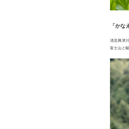
「かな
清流興津
富士山と