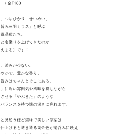
 ♀金F183
り、つゆひかり、せいめい、
「旨み三羽カラス」と呼ぶ
精鋭品種たち。
々と名乗りを上げてきたのが
なえまる】です！
い、渋みが少ない。
穏やかで、豊かな香り。
て旨みはちゃんとそこにある。
い」に近い雰囲気や風味を持ちながら
じさせる「やぶきた」のような
とバランスを持つ懐の深さに痺れます。
かと見紛うほど濃緑で美しい茶葉は
で仕上げると透き通る黄金色が湯呑みに映え