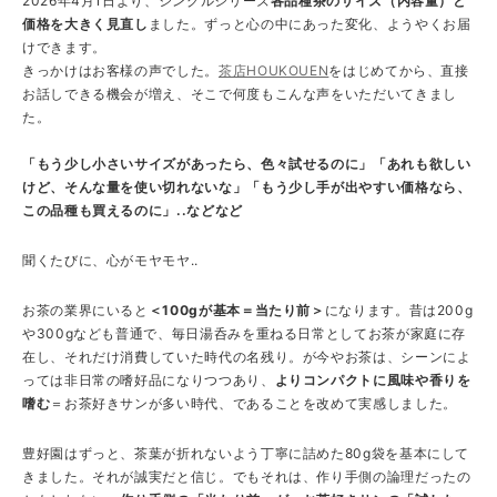
2026年4月1日より、シングルシリーズ
各品種茶のサイズ（内容量）と
価格を大きく見直し
ました。ずっと心の中にあった変化、ようやくお届
けできます。
きっかけはお客様の声でした。
茶店HOUKOUEN
をはじめてから、直接
お話しできる機会が増え、そこで何度もこんな声をいただいてきまし
た。
「もう少し小さいサイズがあったら、色々試せるのに」「あれも欲しい
けど、そんな量を使い切れないな」「もう少し手が出やすい価格なら、
この品種も買えるのに」..などなど
聞くたびに、心がモヤモヤ..
お茶の業界にいると
＜100gが基本＝当たり前＞
になります。昔は200g
や300gなども普通で、毎日湯呑みを重ねる日常としてお茶が家庭に存
在し、それだけ消費していた時代の名残り。が今やお茶は、シーンによ
っては非日常の嗜好品になりつつあり、
よりコンパクトに風味や香りを
嗜む
＝お茶好きサンが多い時代、であることを改めて実感しました。
豊好園はずっと、茶葉が折れないよう丁寧に詰めた80g袋を基本にして
きました。それが誠実だと信じ。でもそれは、作り手側の論理だったの