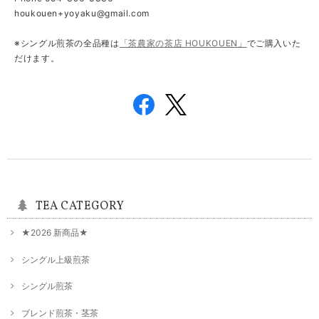
houkouen+yoyaku@gmail.com
※シングル煎茶の全品種は
「茶農家の茶店 HOUKOUEN」
でご購入いた
だけます。
TEA CATEGORY
★2026 新商品★
シングル上級煎茶
シングル煎茶
ブレンド煎茶・茎茶