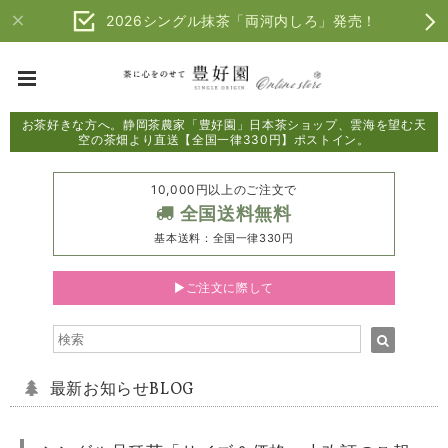
2026シングル抹茶「両河内しろ」発売！
お茶好きな方へ。静岡茶農家「豊好園」日本茶ショップ、雲海を望む天
空の茶畑より直送【全国一律330円】ポストイン。
10,000円以上のご注文で
全国送料無料
基本送料：全国一律330円
▶ご注文に際して
最新お知らせBLOG