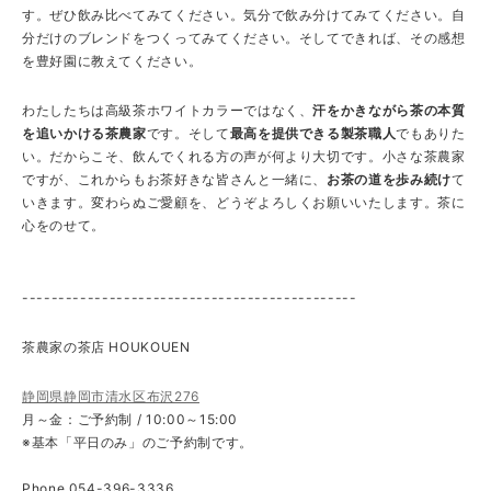
す。ぜひ飲み比べてみてください。気分で飲み分けてみてください。自
分だけのブレンドをつくってみてください。そしてできれば、その感想
を豊好園に教えてください。
わたしたちは高級茶ホワイトカラーではなく、
汗をかきながら茶の本質
を追いかける茶農家
です。そして
最高を提供できる製茶職人
でもありた
い。だからこそ、飲んでくれる方の声が何より大切です。小さな茶農家
ですが、これからもお茶好きな皆さんと一緒に、
お茶の道を歩み続け
て
いきます。変わらぬご愛顧を、どうぞよろしくお願いいたします。茶に
心をのせて。
----------------------------------------------
茶農家の茶店 HOUKOUEN
静岡県静岡市清水区布沢276
月～金：ご予約制 / 10:00～15:00
※基本「平日のみ」のご予約制です。
Phone 054-396-3336