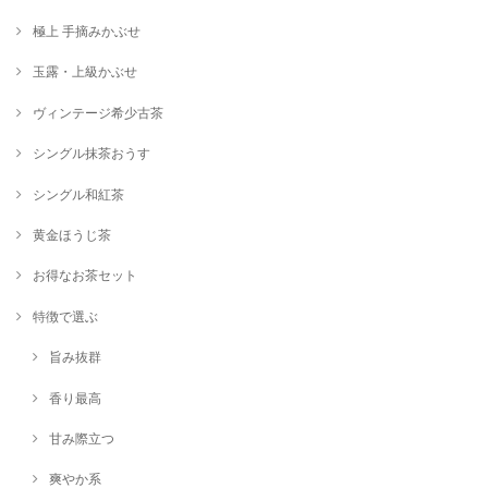
極上 手摘みかぶせ
玉露・上級かぶせ
ヴィンテージ希少古茶
シングル抹茶おうす
シングル和紅茶
黄金ほうじ茶
お得なお茶セット
特徴で選ぶ
旨み抜群
香り最高
甘み際立つ
爽やか系