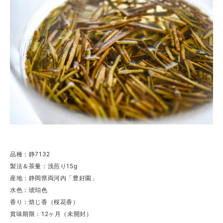
品種：静7132
製法＆茶量：浅煎り15g
産地：静岡県両河内「豊好園」
水色：琥珀色
香り：焙じ香（桜花香）
賞味期限：12ヶ月（未開封）