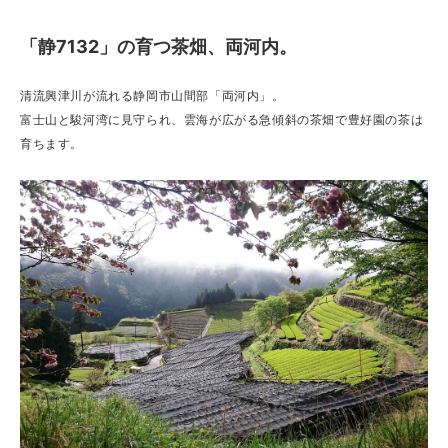
「静7132」の育つ茶畑、両河内。
清流興津川が流れる静岡市山間部「両河内」。
富士山と駿河湾に見守られ、雲海が広がる急傾斜の茶畑で豊好園の茶は
育ちます。