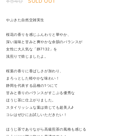
¥540
SOLD OUT
やぶきた自然交雑実生
桜花の香りを感じふんわりと華やか、
深い滋味と甘みと爽やかな余韻のバランスが
女性に大人気な「静7132」を
浅煎りで焙じましたよ。
桜葉の香りに香ばしさが加わり、
まろっとした軽やかな味わい！
静岡を代表する品種の1つにて
甘みと香りのバランスがすこぶる優秀な
ほうじ茶に仕上がりました。
スタイリッシュな葉は焙じても超美人♪
コレはぜひにお試しいただきたい！
ほうじ茶でありながら高級煎茶の風格も感じる