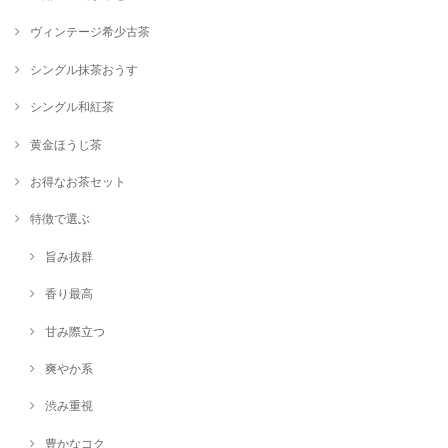
シングル煎茶【つゆひかり】80g
2024/11/11
ヴィンテージ希少古茶
シングル抹茶おうす
シングル煎茶【さえみどり】80g
シングル和紅茶
2024/11/11
黄金ほうじ茶
お得なお茶セット
シングル煎茶【ミニセット】5袋×20g
2024/11/11
特徴で選ぶ
旨み抜群
シングル和紅茶【香駿】40g
2024/11/11
香り最高
甘み際立つ
【大平やぶきた】シングル最上級煎茶80g
爽やか系
2024/10/11
渋み重視
あまりにも美味しすぎて飲むと幸せな気分になれます。 美味しいお茶を
ありがとうございます！
豊かなコク