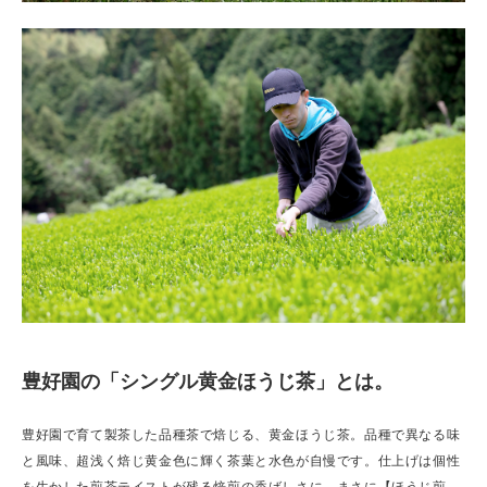
豊好園の「シングル黄金ほうじ茶」とは。
豊好園で育て製茶した品種茶で焙じる、黄金ほうじ茶。品種で異なる味
と風味、超浅く焙じ黄金色に輝く茶葉と水色が自慢です。仕上げは個性
を生かした煎茶テイストが残る焙煎の香ばしさに。まさに【ほうじ煎