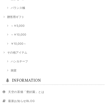
バランス極
シングル和紅茶【香駿】40g
贈答用ギフト
2024/10/01
～￥5,000
和紅茶でもこちらは風味が特別いいと感じました。
～￥10,000
￥10,000～
シングル煎茶【ミニセット】5袋×20g
2024/09/14
その他アイテム
ハンカチーフ
★2023新茶★シングル煎茶【おくみどり】80g
2024/09/14
雑貨
INFORMATION
天空の茶畑「豊好園」とは
最新お知らせBLOG