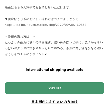
温茶はもちろん冷茶でもお楽しみいただけます。
▼黄金ほうじ茶のおいしい淹れ方はコチラよりどうぞ。
https://tea.houkouen.market/blog/2020/09/30/160852
＜冷茶の淹れ方は！＞
たっぷりの茶葉に熱々の湯を注ぎ、濃いめのほうじ茶に。急須から氷い
っぱいのグラスに注ぎキリッと氷で締める。茶葉に対し湯を少なめ濃い
ほうじをつくるのがポイント♪
International shipping available
Sold out
日本国内にお住まいの方向け