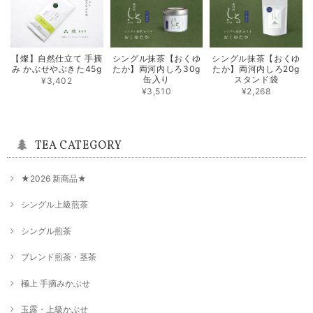
2025/05/27
【燦】自然仕立て 手摘
シングル抹茶【おくゆ
シングル抹茶【おくゆ
シングル煎茶【香駿】80g
み かぶせやぶきた45g
たか】両河内しろ30g
たか】両河内しろ20g
2025/05/27
缶入り
スタンド袋
¥3,402
¥3,510
¥2,268
シングル煎茶【ゆめすみか】80g
2025/05/27
TEA CATEGORY
★2026 新商品★
★新茶はしり★限定100本【露地手摘み やぶきた】80g
2025/04/30
シングル上級煎茶
シングル煎茶
シングル煎茶【つゆひかり】80g
ブレンド煎茶・茎茶
2025/02/17
極上 手摘みかぶせ
玉露・上級かぶせ