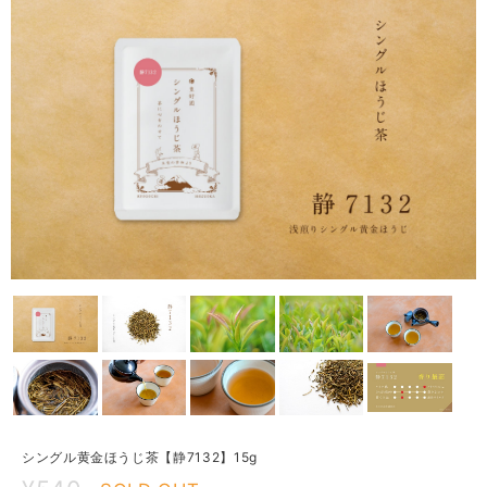
シングル黄金ほうじ茶【静7132】15g