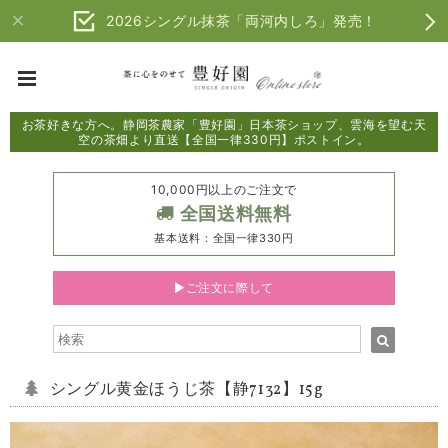
2026シングル抹茶「両河内しろ」発売！
お茶好きな方へ。静岡茶農家「豊好園」日本茶ショップ、雲海を望む天
空の茶畑より直送【全国一律330円】ポストイン。
10,000円以上のご注文で
全国送料無料
基本送料：全国一律330円
▶ご注文に際して
シングル黄金ほうじ茶【静7132】15g