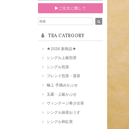
▶ご注文に際して
TEA CATEGORY
★2026 新商品★
シングル上級煎茶
シングル煎茶
ブレンド煎茶・茎茶
極上 手摘みかぶせ
玉露・上級かぶせ
ヴィンテージ希少古茶
シングル抹茶おうす
シングル和紅茶