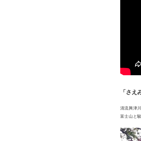
「さえ
清流興津
富士山と