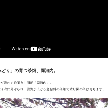
みどり」の育つ茶畑、両河内。
川が流れる静岡市山間部「両河内」。
駿河湾に見守られ、雲海が広がる急傾斜の茶畑で豊好園の茶は育ちます。