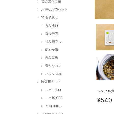
黄金ほうじ茶
お得なお茶セット
特徴で選ぶ
旨み抜群
香り最高
甘み際立つ
爽やか系
渋み重視
豊かなコク
バランス極
贈答用ギフト
～￥5,000
シングル黄
～￥10,000
¥540
￥10,000～
その他アイテム