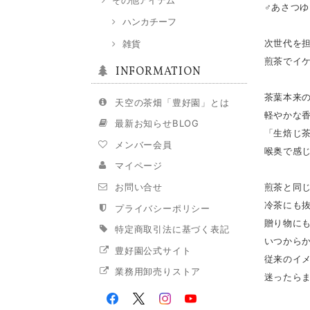
♂あさつゆ
ハンカチーフ
次世代を
雑貨
煎茶でイ
INFORMATION
茶葉本来
天空の茶畑「豊好園」とは
軽やかな
最新お知らせBLOG
「生焙じ
メンバー会員
喉奥で感
マイページ
煎茶と同
お問い合せ
冷茶にも
プライバシーポリシー
贈り物に
特定商取引法に基づく表記
いつから
豊好園公式サイト
従来のイ
業務用卸売りストア
迷ったら