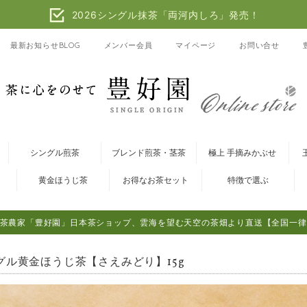
2026シングル抹茶「両河内しろ」発売！
最新お知らせBLOG
メンバー会員
マイページ
お問い合せ
シングル煎茶
ブレンド煎茶・茎茶
極上 手摘みかぶせ
黄金ほうじ茶
お得なお茶セット
特徴で選ぶ
茶農家「豊好園」日本茶ショップ、雲海を望む天空の茶畑より直送【全国一律
グル黄金ほうじ茶【さえみどり】15g