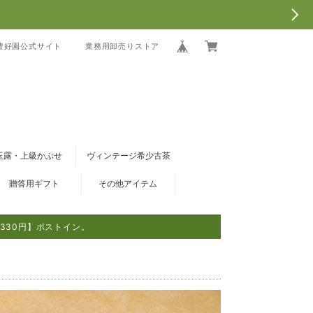
豊好園公式サイト
業務用卸売りストア
玉露・上級かぶせ
ヴィンテージ希少古茶
贈答用ギフト
その他アイテム
330円】ポストイン。