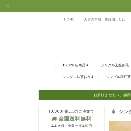
HOME
天空の茶畑「豊好園」とは
★2026 新商品★
シングル上級煎茶
シングル抹茶おうす
シングル和紅茶
お茶好きな方へ。静岡
10,000円以上のご注文で
シン
全国送料無料
基本送料：全国一律330円