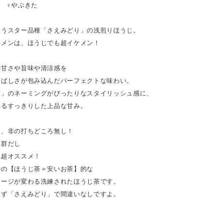
 ♀やぶきた
担うスター品種「さえみどり」の浅煎りほうじ。
ケメンは、ほうじでも超イケメン！
の甘さや旨味や清涼感を
香ばしさが包み込んだパーフェクトな味わい。
茶」のネーミングがぴったりなスタイリッシュ感に、
じるすっきりした上品な甘み。
じ、非の打ちどころ無し！
抜群だし
も超オススメ！
かの【ほうじ茶＝安いお茶】的な
メージが変わる洗練されたほうじ茶です。
まず「さえみどり」で間違いなしですよ。