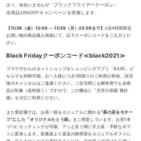
少々、似合いませんが「
ブラックフライデークーポン」
全商品10%OFFキャンペーンを実施します。
【11/26（金）12:00 ～ 11/29（月）23:59まで】
の84時間限定
お買い物の商品購入画面にて、以下クーポンコードをご入力くだ
さい。
Black Fridayクーポンコード≪black2021≫
ブラウザからのネットショップ＆ショッピングアプリ「BASE」ど
ちらでも利用可能。お一人様につき1回限りのご利用が有効、決済
後のキャンセルはご遠慮ください。ご自宅用にも贈答用でも全商
品が対象（送料除く）ですので、この機会に『天空の茶園 豊好
園』をぜひご利用ください。
また豊好園では、お茶一袋をカジュアルに贈れる
”茶の花をモチー
フ”にした「オリジナルたとう紙」
をご用意しています。お茶1本
づつにセッティングが可能、アッと言う間に手土産・手軽なギフ
トに変身します。茶農家より直送の静岡茶をカジュアルギフトに
使ってみませんか？お茶好きさんには、必ず喜んで頂ける心遣い