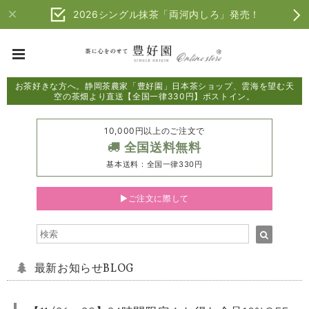
2026シングル抹茶「両河内しろ」発売！
お茶好きな方へ。静岡茶農家「豊好園」日本茶ショップ、雲海を望む天
空の茶畑より直送【全国一律330円】ポストイン。
10,000円以上のご注文で
全国送料無料
基本送料：全国一律330円
▶ご注文に際して
最新お知らせBLOG