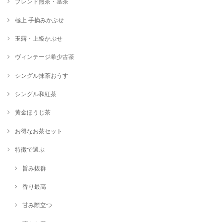
ブレンド煎茶・茎茶
極上 手摘みかぶせ
玉露・上級かぶせ
ヴィンテージ希少古茶
シングル抹茶おうす
シングル和紅茶
黄金ほうじ茶
お得なお茶セット
特徴で選ぶ
旨み抜群
香り最高
甘み際立つ