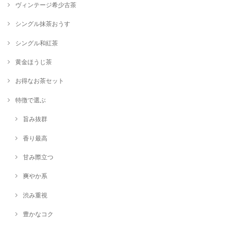
ヴィンテージ希少古茶
2024/11/11
シングル抹茶おうす
シングル和紅茶
シングル煎茶【さえみどり】80g
2024/11/11
黄金ほうじ茶
お得なお茶セット
シングル煎茶【ミニセット】5袋×20g
2024/11/11
特徴で選ぶ
旨み抜群
シングル和紅茶【香駿】40g
香り最高
2024/11/11
甘み際立つ
爽やか系
【大平やぶきた】シングル最上級煎茶80g
2024/10/11
渋み重視
あまりにも美味しすぎて飲むと幸せな気分になれます。 美味しいお茶を
豊かなコク
ありがとうございます！