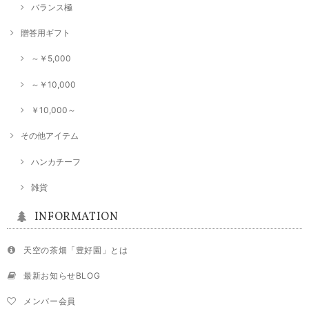
バランス極
贈答用ギフト
シングル和紅茶【香駿】40g
2024/10/01
～￥5,000
和紅茶でもこちらは風味が特別いいと感じました。
～￥10,000
￥10,000～
シングル煎茶【ミニセット】5袋×20g
2024/09/14
その他アイテム
ハンカチーフ
★2023新茶★シングル煎茶【おくみどり】80g
雑貨
2024/09/14
INFORMATION
天空の茶畑「豊好園」とは
最新お知らせBLOG
メンバー会員