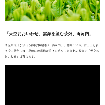
「天空おおいわせ」雲海を望む茶畑、両河内。
清流興津川が流れる静岡市山間部「両河内」。標高350m、富士山と駿
河湾に見守られ、早朝には雲海が眼下に広がる急傾斜の茶畑で「天空お
おいわせ」は育ちます。