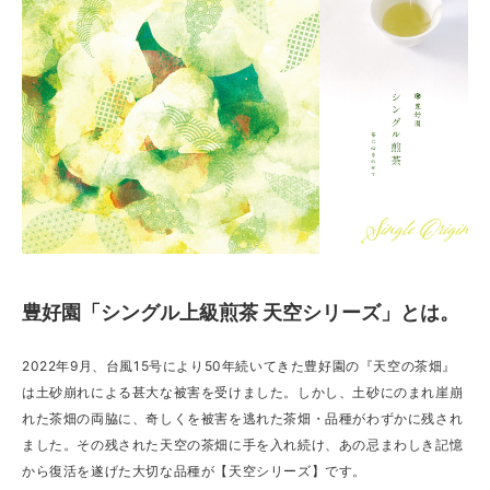
豊好園「シングル上級煎茶 天空シリーズ」とは。
2022年9月、台風15号により50年続いてきた豊好園の『天空の茶畑』
は土砂崩れによる甚大な被害を受けました。しかし、土砂にのまれ崖崩
れた茶畑の両脇に、奇しくを被害を逃れた茶畑・品種がわずかに残され
ました。その残された天空の茶畑に手を入れ続け、あの忌まわしき記憶
から復活を遂げた大切な品種が【天空シリーズ】です。