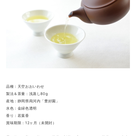
品種：天空おおいわせ
製法＆茶量：浅蒸し80g
産地：静岡県両河内「豊好園」
水色：金緑色透明
香り：若葉香
賞味期限：12ヶ月（未開封）