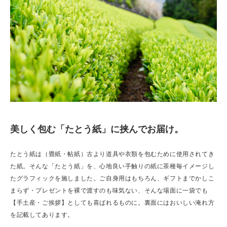
美しく包む「たとう紙」に挟んでお届け。
たとう紙は（畳紙・帖紙）古より道具や衣類を包むために使用されてき
た紙。そんな「たとう紙」を、心地良い手触りの紙に茶種毎イメージし
たグラフィックを施しました。ご自身用はもちろん、ギフトまでかしこ
まらず・プレゼントを裸で渡すのも味気ない、そんな場面に一袋でも
【手土産・ご挨拶】としても喜ばれるものに。裏面にはおいしい淹れ方
を記載してあります。