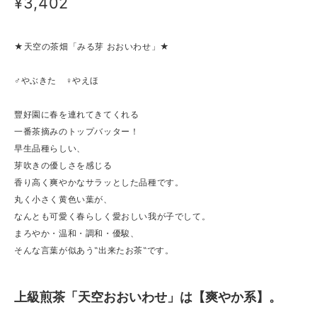
¥3,402
★天空の茶畑「みる芽 おおいわせ」★
♂やぶきた ♀やえほ
豐好園に春を連れてきてくれる
一番茶摘みのトップバッター！
早生品種らしい、
芽吹きの優しさを感じる
香り高く爽やかなサラッとした品種です。
丸く小さく黄色い葉が、
なんとも可愛く春らしく愛おしい我が子でして。
まろやか・温和・調和・優駿、
そんな言葉が似あう‟出来たお茶‟です。
上級煎茶「天空おおいわせ」は【爽やか系】。