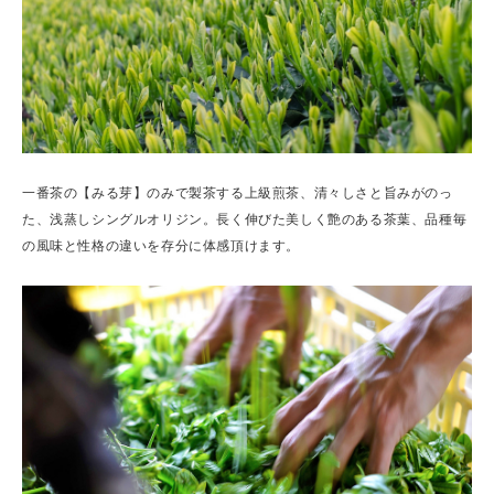
一番茶の【みる芽】のみで製茶する上級煎茶、清々しさと旨みがのっ
た、浅蒸しシングルオリジン。長く伸びた美しく艶のある茶葉、品種毎
の風味と性格の違いを存分に体感頂けます。