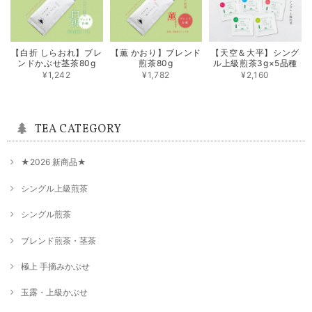
2025/05/27
【白折 しらおれ】ブレ
【薫 かおり】ブレンド
【天空＆大平】シング
シングル煎茶【香駿】80g
ンドかぶせ茎茶80g
煎茶80g
ル上級煎茶3g×5品種
2025/05/27
¥1,242
¥1,782
¥2,160
シングル煎茶【ゆめすみか】80g
TEA CATEGORY
2025/05/27
★2026 新商品★
★新茶はしり★限定100本【露地手摘み やぶきた】80g
シングル上級煎茶
2025/04/30
シングル煎茶
ブレンド煎茶・茎茶
シングル煎茶【つゆひかり】80g
2025/02/17
極上 手摘みかぶせ
玉露・上級かぶせ
シングル煎茶【つゆひかり】80g