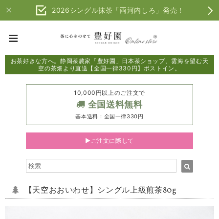
2026シングル抹茶「両河内しろ」発売！
お茶好きな方へ。静岡茶農家「豊好園」日本茶ショップ、雲海を望む天
空の茶畑より直送【全国一律330円】ポストイン。
10,000円以上のご注文で
全国送料無料
基本送料：全国一律330円
▶ご注文に際して
【天空おおいわせ】シングル上級煎茶80g